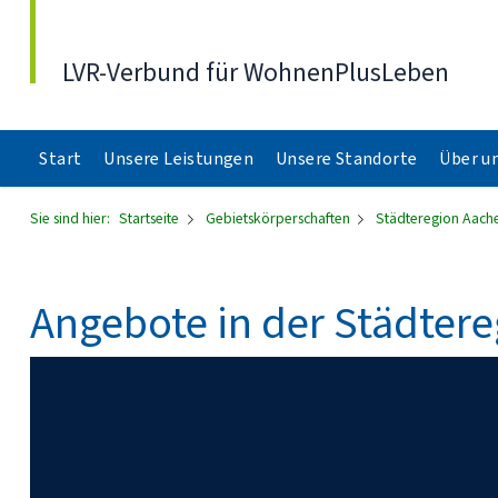
Direkt zum Inhalt
LVR-Verbund für WohnenPlusLeben
Start
Unsere Leistungen
Unsere Standorte
Über u
Sie sind hier:
Startseite
Gebietskörperschaften
Städteregion Aach
Angebote in der Städter