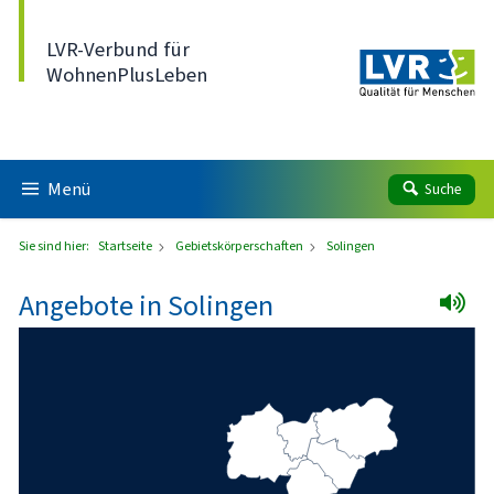
Direkt zum Inhalt
LVR-Verbund für
WohnenPlusLeben
Menü
Suche
Sie sind hier:
Startseite
Gebietskörperschaften
Solingen
Angebote in Solingen